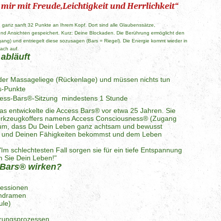
mir mit Freude,Leichtigkeit und Herrlichkeit“
 ganz sanft 32 Punkte an Ihrem Kopf. Dort sind alle Glaubenssätze,
 Ansichten gespeichert. Kurz: Deine Blockaden. Die Berührung ermöglicht den
ng) und entriegelt diese sozusagen (Bars = Riegel). Die Energie kommt wieder in
ach auf.
abläuft
 der Massageliege (Rückenlage) und müssen nichts tun
rs-Punkte
ccess-Bars®-Sitzung mindestens 1 Stunde
s entwickelte die Access Bars® vor etwa 25 Jahren. Sie
 Werkzeugkoffers namens Access Consciousness® (Zugang
rum, dass Du Dein Leben ganz achtsam und bewusst
bst und Deinen Fähigkeiten bekommst und dem Leben
m schlechtesten Fall sorgen sie für ein tiefe Entspannung
rn Sie Dein Leben!"
 Bars® wirken?
ressionen
endramen
ule)
erungsprozessen