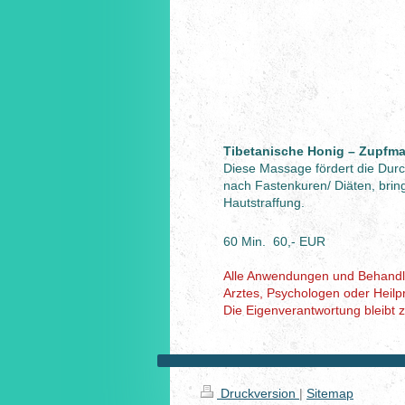
Tibetanische Honig – Zupfm
Diese Massage fördert die Dur
nach Fastenkuren/ Diäten, bring
Hautstraffung.
60 Min. 60,- EUR
Alle Anwendungen und Behandl
Arztes, Psychologen oder Heilpr
Die Eigenverantwortung bleibt 
Druckversion
|
Sitemap