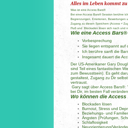
Alles im Leben kommt zu 
Was ist eine Access Bars®
Bei einer Access Bars® Session berühre ich
Begrenzungen, Emotionen, Bewertungen und
Zugang zu diesen Speichern (Access = Zuga
Fluß und Blockaden lösen sich nach und n
Wie eine Access Bars® 
Vorbesprechung
Sie liegen entspannt auf
Ich berühre sanft die Ba
Insgesamt dauert die A
Der US-Amerikaner Gary Dougla
sind Teil eines fantastischen
zum Bewusstsein). Es geht da
gestaltest, Zugang zu Dir sel
vertraust.
Gary sagt über Access Bars®: "I
bei Dir, im besten Fall verände
Wo können die Access
Blockaden lösen
Burnout, Stress und Dep
Beziehungs- und Famili
Ängsten (Prüfungen, Sch
Schlaflosigkeit
Neuorientierung/Veränd