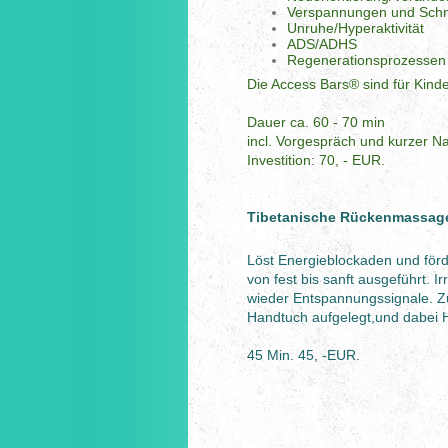
Verspannungen und Sch
Unruhe/Hyperaktivität
ADS/ADHS
Regenerationsprozessen u
Die Access Bars® sind für Kind
Dauer ca. 60 - 70 min
incl. Vorgespräch und kurzer N
Investition: 70, - EUR.
Tibetanische Rückenmassag
Löst Energieblockaden und förde
von fest bis sanft ausgeführt. 
wieder Entspannungssignale. Z
Handtuch aufgelegt,und dabei H
45 Min. 45, -EUR.