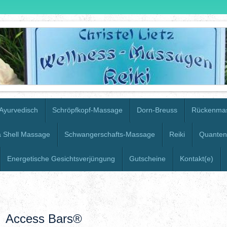
Ayurvedisch
Schröpfkopf-Massage
Dorn-Breuss
Rückenma
 Shell Massage
Schwangerschafts-Massage
Reiki
Quanten
Energetische Gesichtsverjüngung
Gutscheine
Kontakt(e)
Access Bars®