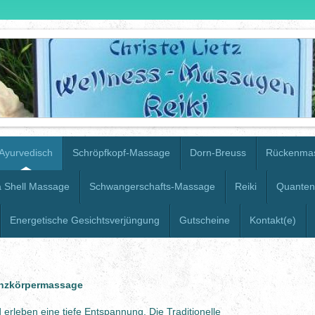
Ayurvedisch
Schröpfkopf-Massage
Dorn-Breuss
Rückenma
 Shell Massage
Schwangerschafts-Massage
Reiki
Quanten
Energetische Gesichtsverjüngung
Gutscheine
Kontakt(e)
anzkörpermassage
erleben eine tiefe Entspannung. Die Traditionelle