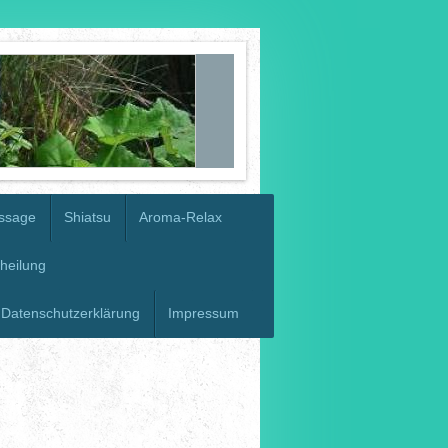
ssage
Shiatsu
Aroma-Relax
heilung
Datenschutzerklärung
Impressum